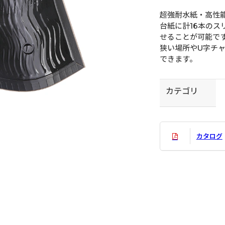
超強耐水紙・高性
台紙に計16本の
せることが可能で
狭い場所やU字チ
できます。
カテゴリ
カタログ