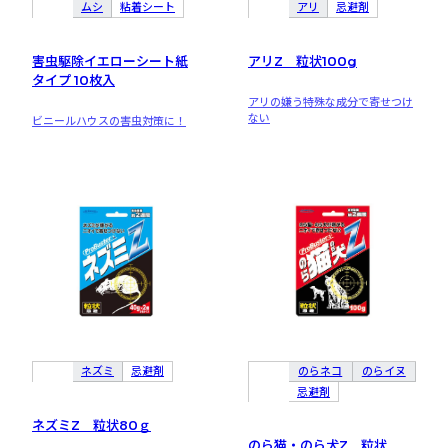
ムシ
粘着シート
アリ
忌避剤
害虫駆除イエローシート紙
アリZ 粒状100g
タイプ 10枚入
アリの嫌う特殊な成分で寄せつけ
ない
ビニールハウスの害虫対策に！
ネズミ
忌避剤
のらネコ
のらイヌ
忌避剤
ネズミZ 粒状80ｇ
のら猫・のら犬Z 粒状