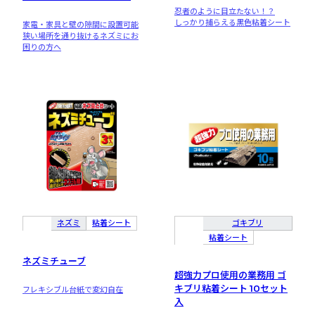
忍者のように目立たない！？
しっかり捕らえる黒色粘着シート
家電・家具と壁の隙間に設置可能
狭い場所を通り抜けるネズミにお
困りの方へ
ネズミ
粘着シート
ゴキブリ
粘着シート
ネズミチューブ
超強力プロ使用の業務用 ゴ
キブリ粘着シート 10セット
フレキシブル台紙で変幻自在
入