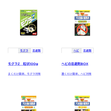
モグラ
忌避剤
ヘビ
忌避剤
モグラZ 粒状100g
ヘビの忌避剤BOX
まくだけ簡単、モグラ対策
置くだけ簡単、ヘビ対策