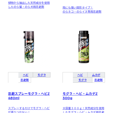
植物から抽出した天然成分を使用
したのら猫・のら犬用忌避剤
雨にも強い固形タイプ！
のらネコ・のらイヌ専用忌避剤
ヘビ
モグラ
ヘビ
ムカデ
忌避剤
モグラ
忌避剤
忌避スプレーモグラ・ヘビZ
モグラ・ヘビ・ムカデZ
480ml
300g
スプレーするだけでモグラ・ヘビ
大容量３００ｇ！天然成分を使用
が寄りつかない！
したモグラ・ヘビ・ムカデ用忌避