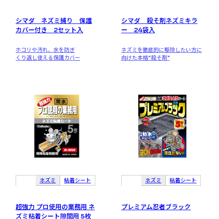
シマダ ネズミ捕り 保護
シマダ 殺そ剤ネズミキラ
カバー付き 2セット入
ー 24袋入
ホコリや汚れ、水を防ぎ
ネズミを徹底的に駆除したい方に
くり返し使える保護カバー
向けた本格“殺そ剤”
ネズミ
粘着シート
ネズミ
粘着シート
超強力 プロ使用の業務用 ネ
プレミアム忍者ブラック
ズミ粘着シート隙間用 5枚