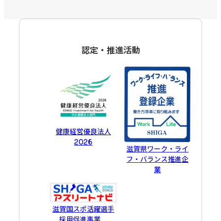
認定・推進活動
健康経営優良法人
2026
滋賀県ワーク・ライ
フ・バランス推進企
業
滋賀国スポ活躍選手
採用促進事業