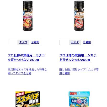
モグラ
忌避剤
ムカデ
忌避剤
プロ仕様の業務用 モグラ
プロ仕様の業務用 ムカデ
を寄せつけない 200g
を寄せつけない200g
天然植物エキスを抽出した特殊な
雨にも強い固形タイプ！ムカデ専
臭いでモグラを忌避
用忌避剤