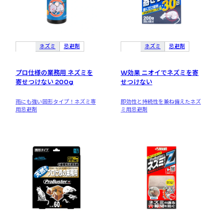
ネズミ
忌避剤
ネズミ
忌避剤
プロ仕様の業務用 ネズミを
W効果 ニオイでネズミを寄
寄せつけない 200g
せつけない
雨にも強い固形タイプ！ネズミ専
即効性と持続性を兼ね備えたネズ
用忌避剤
ミ用忌避剤