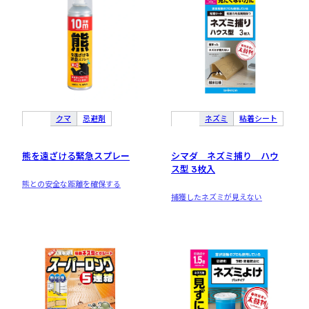
クマ
忌避剤
ネズミ
粘着シート
熊を遠ざける緊急スプレー
シマダ ネズミ捕り ハウ
ス型 3枚入
熊との安全な距離を確保する
捕獲したネズミが見えない