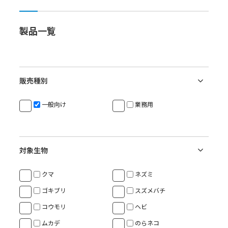
製品一覧
販売種別
一般向け
業務用
対象生物
クマ
ネズミ
ゴキブリ
スズメバチ
コウモリ
ヘビ
ムカデ
のらネコ