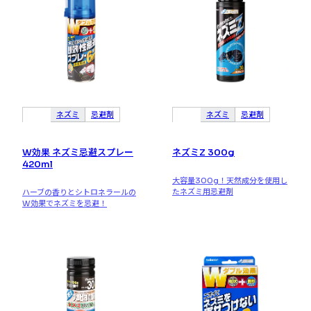
ネズミ
忌避剤
ネズミ
忌避剤
W効果 ネズミ忌避スプレー
ネズミZ 300g
420ml
大容量300g！天然成分を使用し
たネズミ用忌避剤
ハーブの香りとシトロネラールの
W効果でネズミを忌避！