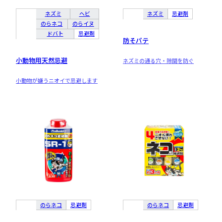
ネズミ
ヘビ
ネズミ
忌避剤
のらネコ
のらイヌ
ドバト
忌避剤
防そパテ
小動物用天然忌避
ネズミの通る穴・隙間を防ぐ
小動物が嫌うニオイで忌避します
のらネコ
忌避剤
のらネコ
忌避剤