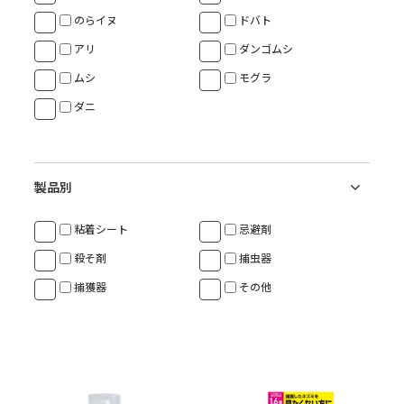
のらイヌ
ドバト
アリ
ダンゴムシ
ムシ
モグラ
ダニ
製品別
粘着シート
忌避剤
殺そ剤
捕虫器
捕獲器
その他