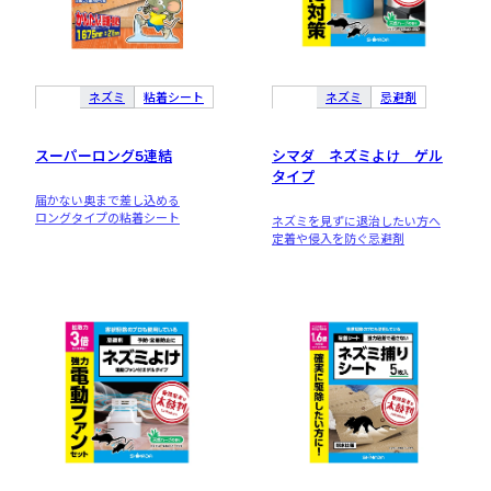
ネズミ
粘着シート
ネズミ
忌避剤
スーパーロング5連結
シマダ ネズミよけ ゲル
タイプ
届かない奥まで差し込める
ロングタイプの粘着シート
ネズミを見ずに退治したい方へ
定着や侵入を防ぐ忌避剤