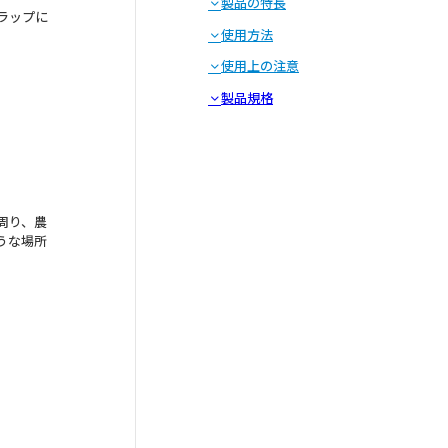
製品の特長
ラップに
使用方法
使用上の注意
製品規格
周り、農
うな場所