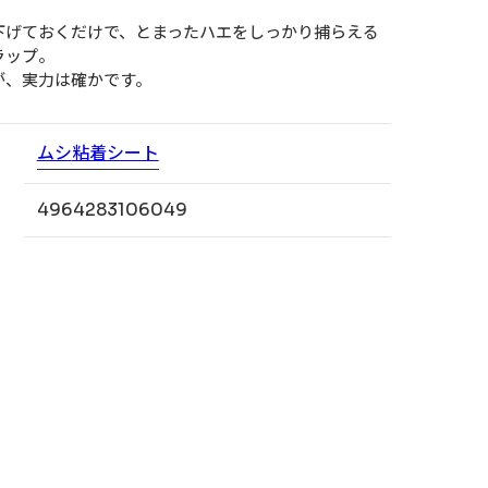
下げておくだけで、とまったハエをしっかり捕らえる
ラップ。
が、実力は確かです。
ムシ
粘着シート
4964283106049