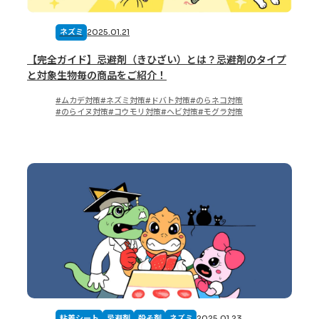
2025.01.21
ネズミ
【完全ガイド】忌避剤（きひざい）とは？忌避剤のタイプ
と対象生物毎の商品をご紹介！
ムカデ対策
ネズミ対策
ドバト対策
のらネコ対策
のらイヌ対策
コウモリ対策
ヘビ対策
モグラ対策
2025.01.23
粘着シート
忌避剤
殺そ剤
ネズミ