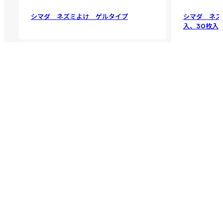
シマダ ネズミよけ ゲルタイプ
シマダ ネズ
入、30枚入
SHIMADA公式
SHIMADA公式
YouTube
Instagram