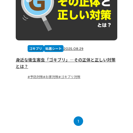
2025.08.29
ゴキブリ
粘着シート
身近な衛生害虫「ゴキブリ」―その正体と正しい対策
とは？
予防対策
お家対策
ゴキブリ対策
1