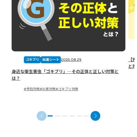
【完
2025.08.29
ゴキブリ
粘着シート
と対
身近な衛生害虫「ゴキブリ」―その正体と正しい対策と
は？
予防対策
お家対策
ゴキブリ対策