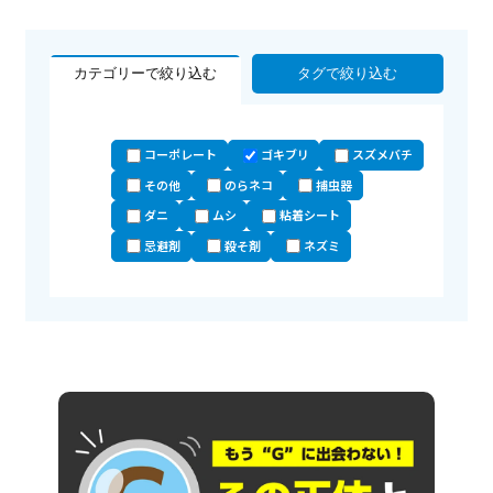
カテゴリーで絞り込む
タグで絞り込む
コーポレート
ゴキブリ
スズメバチ
その他
のらネコ
捕虫器
ダニ
ムシ
粘着シート
忌避剤
殺そ剤
ネズミ