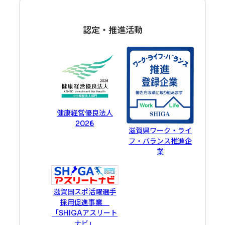
認定・推進活動
健康経営優良法人
2026
滋賀県ワーク・ライ
フ・バランス推進企
業
滋賀国スポ活躍選手
採用促進事業
「SHIGAアスリート
ナビ」